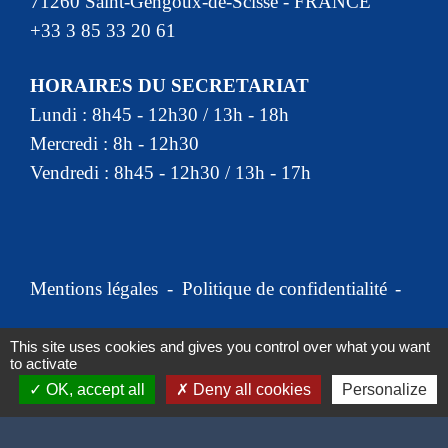
71260 Saint-Gengoux-de-Scissé - FRANCE
+33 3 85 33 20 61
HORAIRES DU SECRETARIAT
Lundi : 8h45 - 12h30 / 13h - 18h
Mercredi : 8h - 12h30
Vendredi : 8h45 - 12h30 / 13h - 17h
Mentions légales
-
Politique de confidentialité
-
Accessibilité
-
Plan du site
-
This site uses cookies and gives you control over what you want
to activate
Gestion des cookies
OK, accept all
Deny all cookies
Personalize