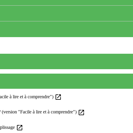
open_in_new
acile à lire et à comprendre")
open_in_new
 (version "Facile à lire et à comprendre")
open_in_new
mplissage