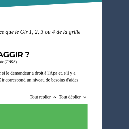
ce que le Gir 1, 2, 3 ou 4 de la grille
 AGGIR ?
omie (CNSA)
r si le demandeur a droit à l'Apa et, s'il y a
ir correspond un niveau de besoins d'aides
Tout replier
Tout déplier
keyboard_arrow_up
keyboard_arrow_down