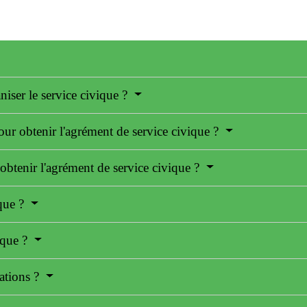
niser le service civique ?
our obtenir l'agrément de service civique ?
btenir l'agrément de service civique ?
ique ?
ique ?
gations ?