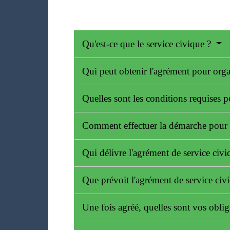
Qu'est-ce que le service civique ?
Qui peut obtenir l'agrément pour orga
Quelles sont les conditions requises p
Comment effectuer la démarche pour o
Qui délivre l'agrément de service civ
Que prévoit l'agrément de service civ
Une fois agréé, quelles sont vos obli