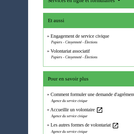
Services en ligne et formulaires
Et aussi
Engagement de service civique
Papiers - Citoyenneté - Élections
Volontariat associatif
Papiers - Citoyenneté - Élections
Pour en savoir plus
Comment formuler une demande d'agrémen
Agence du service civique
open_in_new
Accueillir un volontaire
Agence du service civique
open_in_new
Les autres formes de volontariat
Agence du service civique