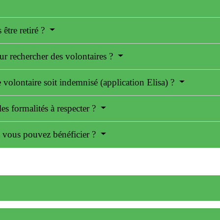
 être retiré ?
r rechercher des volontaires ?
 volontaire soit indemnisé (application Elisa) ?
les formalités à respecter ?
nt vous pouvez bénéficier ?