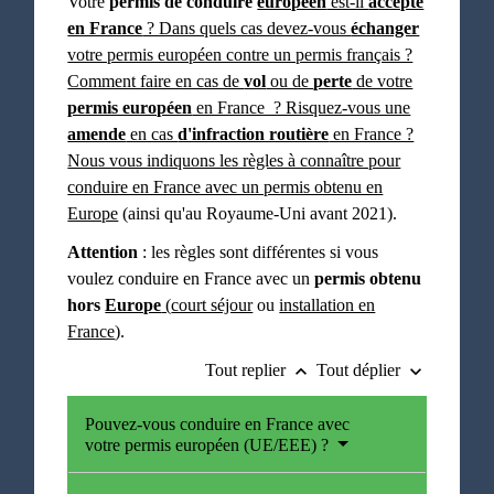
Votre
permis de conduire
européen
est-il
accepté
en France
? Dans quels cas devez-vous
échanger
votre permis européen contre un permis français ?
Comment faire en cas de
vol
ou de
perte
de votre
permis européen
en France ? Risquez-vous une
amende
en cas
d'infraction routière
en France ?
Nous vous indiquons les règles à connaître pour
conduire en France avec un permis obtenu en
Europe
(ainsi qu'au Royaume-Uni avant 2021).
Attention
: les règles sont différentes si vous
voulez conduire en France avec un
permis obtenu
hors
Europe
(
court séjour
ou
installation en
France
).
Tout replier
Tout déplier
keyboard_arrow_up
keyboard_arrow_down
Pouvez-vous conduire en France avec
votre permis européen (UE/EEE) ?