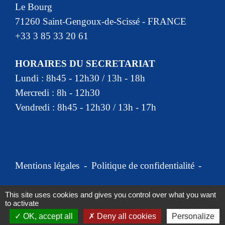
Le Bourg
71260 Saint-Gengoux-de-Scissé - FRANCE
+33 3 85 33 20 61
HORAIRES DU SECRETARIAT
Lundi : 8h45 - 12h30 / 13h - 18h
Mercredi : 8h - 12h30
Vendredi : 8h45 - 12h30 / 13h - 17h
Mentions légales
-
Politique de confidentialité
-
Accessibilité
-
Plan du site
-
This site uses cookies and gives you control over what you want
to activate
Gestion des cookies
OK, accept all
Deny all cookies
Personalize