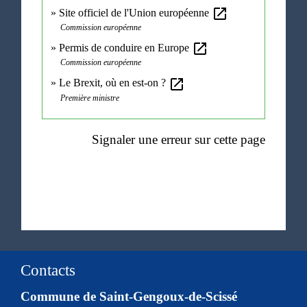
open_in_new
Site officiel de l'Union européenne
Commission européenne
open_in_new
Permis de conduire en Europe
Commission européenne
open_in_new
Le Brexit, où en est-on ?
Première ministre
Signaler une erreur sur cette page
Contacts
Commune de Saint-Gengoux-de-Scissé