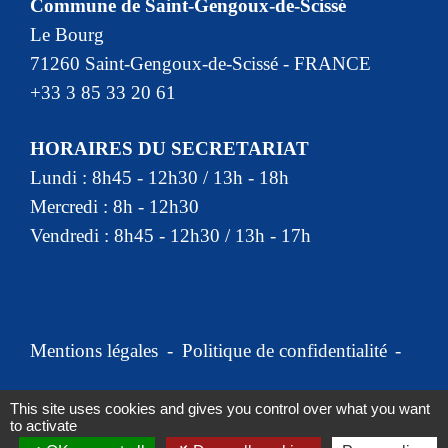
Commune de Saint-Gengoux-de-Scissé
Le Bourg
71260 Saint-Gengoux-de-Scissé - FRANCE
+33 3 85 33 20 61
HORAIRES DU SECRETARIAT
Lundi : 8h45 - 12h30 / 13h - 18h
Mercredi : 8h - 12h30
Vendredi : 8h45 - 12h30 / 13h - 17h
Mentions légales
-
Politique de confidentialité
-
Accessibilité
-
Plan du site
-
This site uses cookies and gives you control over what you want
to activate
Gestion des cookies