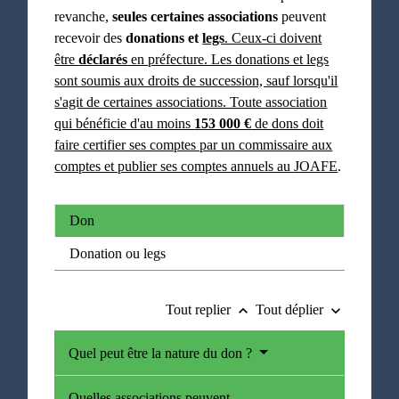
revanche,
seules certaines associations
peuvent
recevoir des
donations et
legs
. Ceux-ci doivent
être
déclarés
en préfecture. Les donations et legs
sont soumis aux droits de succession, sauf lorsqu'il
s'agit de certaines associations. Toute association
qui bénéficie d'au moins
153 000 €
de dons doit
faire certifier ses comptes par un commissaire aux
comptes et publier ses comptes annuels au
JOAFE
.
Don
Donation ou legs
Tout replier
Tout déplier
keyboard_arrow_up
keyboard_arrow_down
Quel peut être la nature du don ?
Quelles associations peuvent