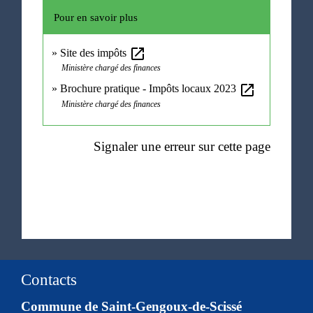
Pour en savoir plus
open_in_new
Site des impôts
Ministère chargé des finances
open_in_new
Brochure pratique - Impôts locaux 2023
Ministère chargé des finances
Signaler une erreur sur cette page
Contacts
Commune de Saint-Gengoux-de-Scissé