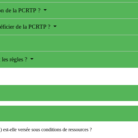
tion de la PCRTP ?
néficier de la PCRTP ?
les règles ?
 est-elle versée sous conditions de ressources ?