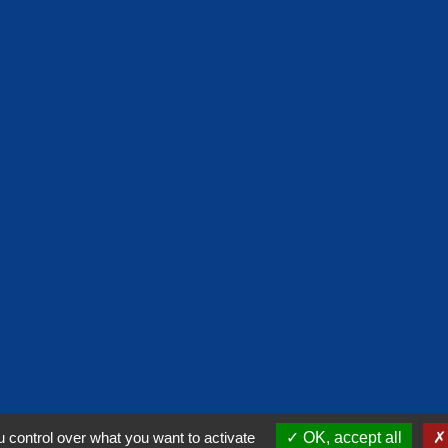
lité
-
Accessibilité
-
Plan du site
-
Gestion des cookies
 control over what you want to activate
OK, accept all