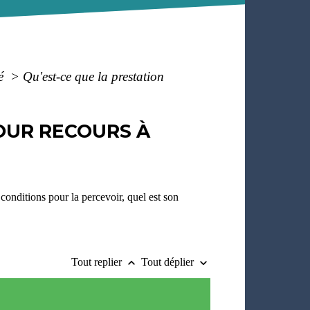
vé
>
Qu'est-ce que la prestation
OUR RECOURS À
conditions pour la percevoir, quel est son
Tout replier
Tout déplier
keyboard_arrow_up
keyboard_arrow_down