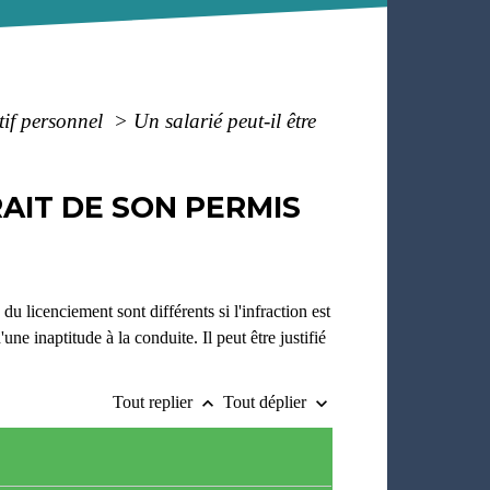
tif personnel
>
Un salarié peut-il être
RAIT DE SON PERMIS
du licenciement sont différents si l'infraction est
ne inaptitude à la conduite. Il peut être justifié
Tout replier
Tout déplier
keyboard_arrow_up
keyboard_arrow_down