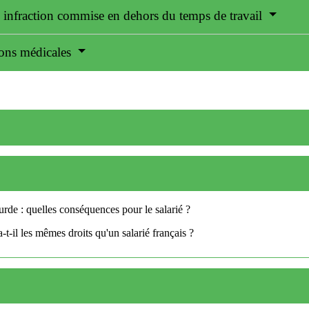
 infraction commise en dehors du temps de travail
sons médicales
rde : quelles conséquences pour le salarié ?
-t-il les mêmes droits qu'un salarié français ?