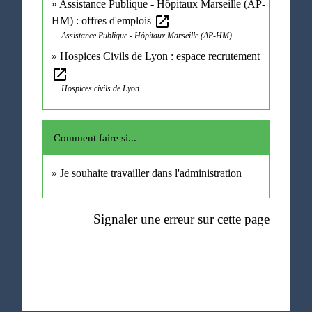
Assistance Publique - Hôpitaux Marseille (AP-
open_in_new
HM) : offres d'emplois
Assistance Publique - Hôpitaux Marseille (AP-HM)
Hospices Civils de Lyon : espace recrutement
open_in_new
Hospices civils de Lyon
Comment faire si...
Je souhaite travailler dans l'administration
Signaler une erreur sur cette page