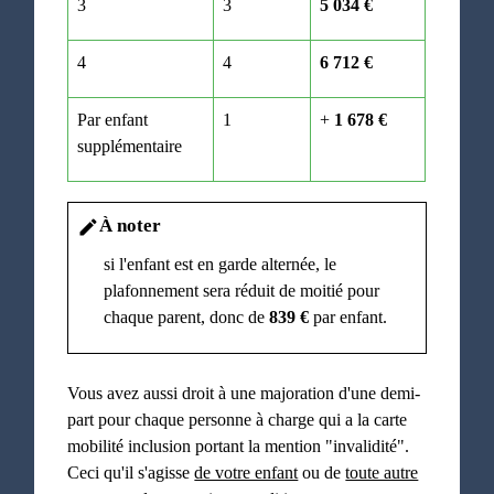
3
3
5 034 €
4
4
6 712 €
Par enfant
1
+
1 678 €
supplémentaire
À noter
edit
si l'enfant est en garde alternée, le
plafonnement sera réduit de moitié pour
chaque parent, donc de
839 €
par enfant.
Vous avez aussi droit à une majoration d'une demi-
part pour chaque personne à charge qui a la carte
mobilité inclusion portant la mention "invalidité".
Ceci qu'il s'agisse
de votre enfant
ou de
toute autre