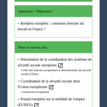
Questions ? Réponses !
Résident européen : comment chercher du
travail en France ?
Pour en savoir plus
Présentation de la coordination des systèmes de
open_in_new
sécurité sociale européens
Centre des liaisons européennes et internationales de sécurité
sociale (Cleiss)
Coordination de la sécurité sociale dans
open_in_new
l'Union européenne
Commission européenne
Portail européen sur la mobilité de l'emploi
open_in_new
(EURES)