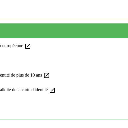
open_in_new
on européenne
open_in_new
dentité de plus de 10 ans
open_in_new
lidité de la carte d'identité