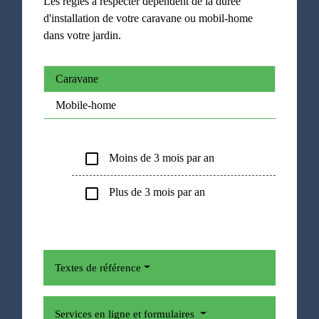
Les règles à respecter dépendent de la durée
d'installation de votre caravane ou mobil-home
dans votre jardin.
Caravane
Mobile-home
check_box_outline_blank
Moins de 3 mois par an
check_box_outline_blank
Plus de 3 mois par an
Textes de référence
Services en ligne et formulaires