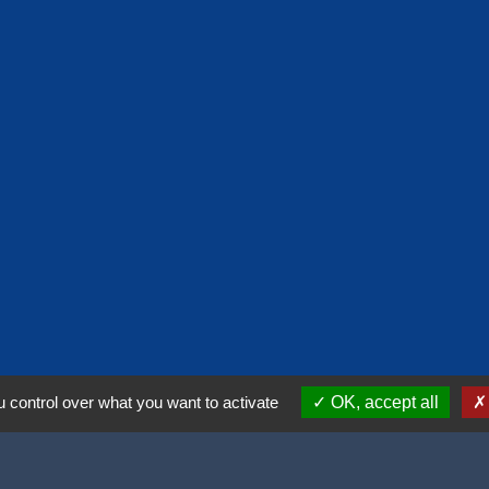
 control over what you want to activate
OK, accept all
lité
-
Accessibilité
-
Plan du site
-
Gestion des cookies