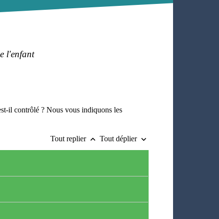
 l'enfant
t-il contrôlé ? Nous vous indiquons les
Tout replier
Tout déplier
keyboard_arrow_up
keyboard_arrow_down