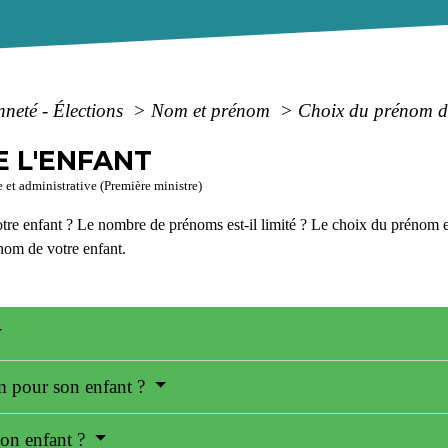
nneté - Élections
>
Nom et prénom
>
Choix du prénom de
E L'ENFANT
e et administrative (Première ministre)
e enfant ? Le nombre de prénoms est-il limité ? Le choix du prénom es
énom de votre enfant.
m pour son enfant ?
son enfant ?