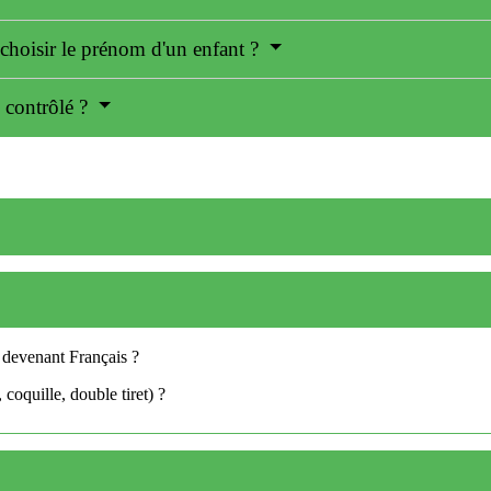
r choisir le prénom d'un enfant ?
 contrôlé ?
 devenant Français ?
 coquille, double tiret) ?