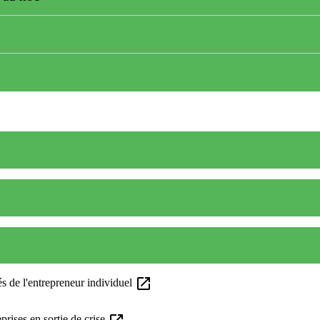
open_in_new
tés de l'entrepreneur individuel
rises en sortie de crise