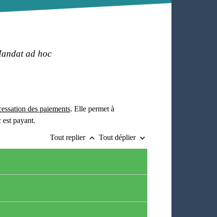
andat ad hoc
cessation des paiements
. Elle permet à
 est payant.
Tout replier
Tout déplier
keyboard_arrow_up
keyboard_arrow_down