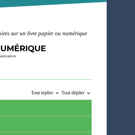
ires sur un livre papier ou numérique
 NUMÉRIQUE
munication
Tout replier
Tout déplier
keyboard_arrow_up
keyboard_arrow_down