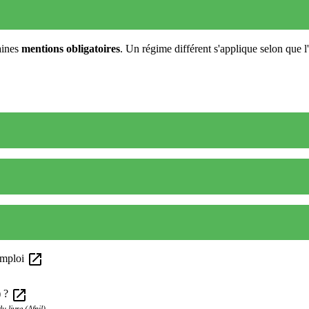
taines
mentions obligatoires
. Un régime différent s'applique selon que 
open_in_new
emploi
open_in_new
) ?
 livre (Afnil)