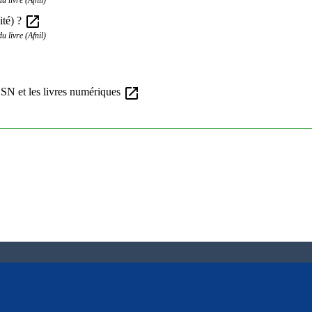
open_in_new
ité) ?
 livre (Afnil)
open_in_new
SN et les livres numériques