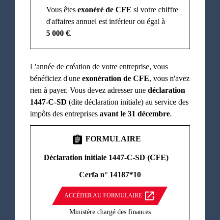
Vous êtes
exonéré de CFE
si votre chiffre
d'affaires annuel est inférieur ou égal à
5 000 €
.
L'année de création de votre entreprise, vous
bénéficiez d'une
exonération de CFE
, vous n'avez
rien à payer. Vous devez adresser une
déclaration
1447-C-SD
(dite déclaration initiale) au service des
impôts des entreprises
avant le 31 décembre
.
assignment
FORMULAIRE
Déclaration initiale 1447-C-SD (CFE)
Cerfa n° 14187*10
open_in_new
ACCÉDER AU FORMULAIRE
Ministère chargé des finances