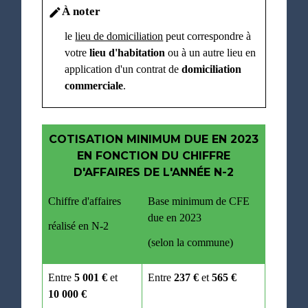
À noter
edit
le
lieu de domiciliation
peut correspondre à
votre
lieu d'habitation
ou à un autre lieu en
application d'un contrat de
domiciliation
commerciale
.
COTISATION MINIMUM DUE EN 2023
EN FONCTION DU CHIFFRE
D'AFFAIRES DE L'ANNÉE N-2
Chiffre d'affaires
Base minimum de CFE
due en 2023
réalisé en N-2
(selon la commune)
Entre
5 001 €
et
Entre
237 €
et
565 €
10 000 €