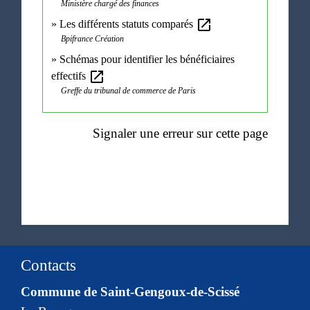
Ministère chargé des finances
open_in_new
Les différents statuts comparés
Bpifrance Création
Schémas pour identifier les bénéficiaires
open_in_new
effectifs
Greffe du tribunal de commerce de Paris
Signaler une erreur sur cette page
Contacts
Commune de Saint-Gengoux-de-Scissé