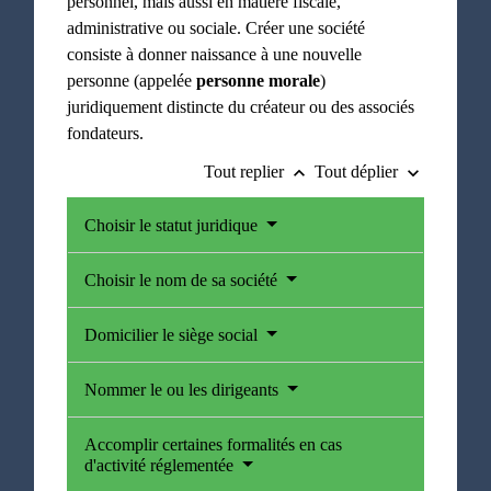
personnel, mais aussi en matière fiscale,
administrative ou sociale. Créer une société
consiste à donner naissance à une nouvelle
personne (appelée
personne morale
)
juridiquement distincte du créateur ou des associés
fondateurs.
Tout replier
Tout déplier
keyboard_arrow_up
keyboard_arrow_down
Choisir le statut juridique
Choisir le nom de sa société
Domicilier le siège social
Nommer le ou les dirigeants
Accomplir certaines formalités en cas
d'activité réglementée