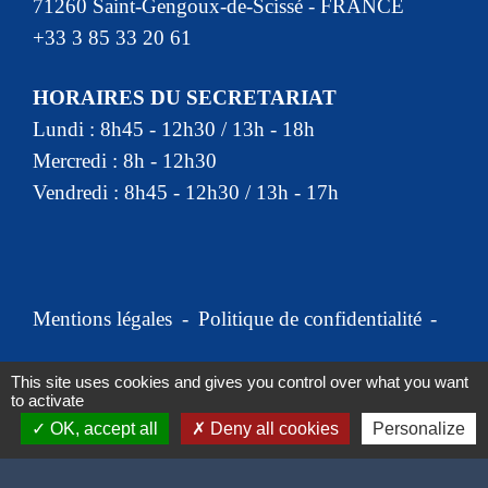
71260 Saint-Gengoux-de-Scissé - FRANCE
+33 3 85 33 20 61
HORAIRES DU SECRETARIAT
Lundi : 8h45 - 12h30 / 13h - 18h
Mercredi : 8h - 12h30
Vendredi : 8h45 - 12h30 / 13h - 17h
Mentions légales
-
Politique de confidentialité
-
Accessibilité
-
Plan du site
-
This site uses cookies and gives you control over what you want
to activate
Gestion des cookies
OK, accept all
Deny all cookies
Personalize