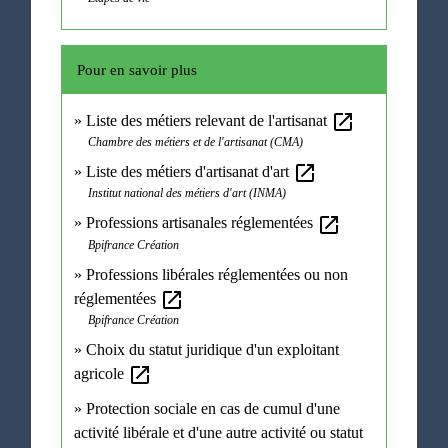
Pour en savoir plus
open_in_new
Liste des métiers relevant de l'artisanat
Chambre des métiers et de l'artisanat (CMA)
open_in_new
Liste des métiers d'artisanat d'art
Institut national des métiers d'art (INMA)
open_in_new
Professions artisanales réglementées
Bpifrance Création
Professions libérales réglementées ou non
open_in_new
réglementées
Bpifrance Création
Choix du statut juridique d'un exploitant
open_in_new
agricole
Protection sociale en cas de cumul d'une
activité libérale et d'une autre activité ou statut