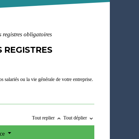
 registres obligatoires
S REGISTRES
 salariés ou la vie générale de votre entreprise.
Tout replier
Tout déplier
keyboard_arrow_up
keyboard_arrow_down
ace