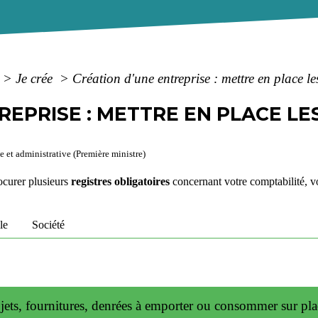
>
Je crée
>
Création d'une entreprise : mettre en place les
REPRISE : METTRE EN PLACE LE
e et administrative (Première ministre)
curer plusieurs
registres obligatoires
concernant votre comptabilité, vos
le
Société
bjets, fournitures, denrées à emporter ou consommer sur pl