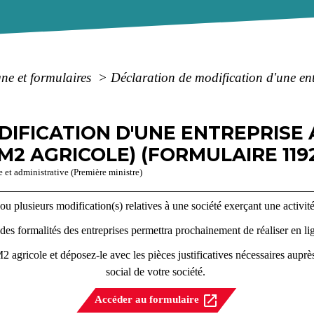
gne et formulaires
>
Déclaration de modification d'une en
IFICATION D'UNE ENTREPRISE 
2 AGRICOLE) (FORMULAIRE 1192
e et administrative (Première ministre)
 plusieurs modification(s) relatives à une société exerçant une activité 
des formalités des entreprises permettra prochainement de réaliser en lig
M2 agricole et déposez-le avec les pièces justificatives nécessaires auprè
social de votre société.
open_in_new
Accéder au formulaire