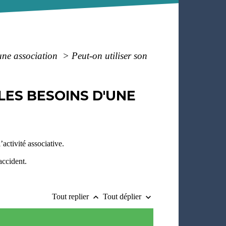
'une association
>
Peut-on utiliser son
LES BESOINS D'UNE
’activité associative.
accident.
Tout replier
Tout déplier
keyboard_arrow_up
keyboard_arrow_down