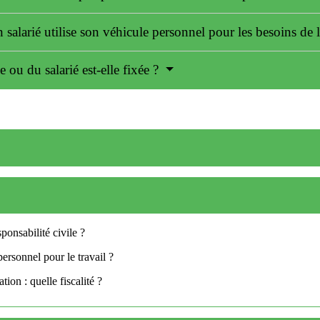
salarié utilise son véhicule personnel pour les besoins de l
ou du salarié est-elle fixée ?
ponsabilité civile ?
ersonnel pour le travail ?
ion : quelle fiscalité ?