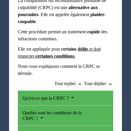
La comparution sur reconnaissance préalable de
culpabilité (CRPC) est une
alternative aux
poursuites
. Elle est appelée également
plaider-
coupable
.
Cette procédure permet un traitement
rapide
des
infractions commises.
Elle est appliquée pour
certains
délits
et doit
respecter
certaines conditions
.
Nous vous expliquons comment la CRPC se
déroule.
Tout replier
Tout déplier
keyboard_arrow_up
keyboard_arrow_down
Qu'est-ce que la CRPC ?
Quelles sont les conditions de la
CRPC ?