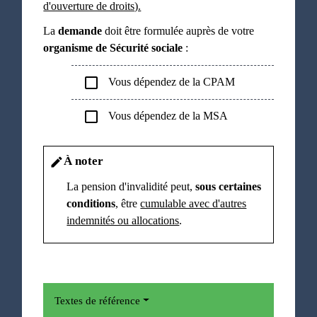
d'ouverture de droits).
La
demande
doit être formulée auprès de votre
organisme de Sécurité sociale
:
check_box_outline_blank
Vous dépendez de la CPAM
check_box_outline_blank
Vous dépendez de la MSA
À noter
edit
La pension d'invalidité peut,
sous certaines
conditions
, être
cumulable avec d'autres
indemnités ou allocations
.
Textes de référence