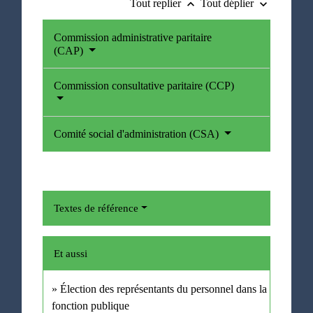
Tout replier
Tout déplier
keyboard_arrow_up
keyboard_arrow_down
Commission administrative paritaire
(CAP)
Commission consultative paritaire (CCP)
Comité social d'administration (CSA)
Textes de référence
Et aussi
Élection des représentants du personnel dans la
fonction publique