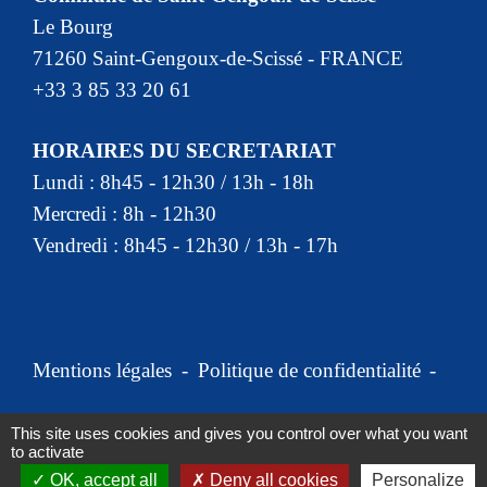
Le Bourg
71260 Saint-Gengoux-de-Scissé - FRANCE
+33 3 85 33 20 61
HORAIRES DU SECRETARIAT
Lundi : 8h45 - 12h30 / 13h - 18h
Mercredi : 8h - 12h30
Vendredi : 8h45 - 12h30 / 13h - 17h
Mentions légales
-
Politique de confidentialité
-
Accessibilité
-
Plan du site
-
This site uses cookies and gives you control over what you want
to activate
Gestion des cookies
OK, accept all
Deny all cookies
Personalize