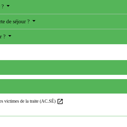
r ?
arte de séjour ?
ur ?
open_in_new
des victimes de la traite (AC.SÉ)