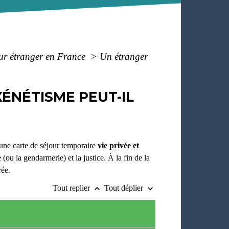
pour étranger en France
>
Un étranger
ÉNÉTISME PEUT-IL
 une carte de séjour temporaire
vie privée et
(ou la gendarmerie) et la justice. À la fin de la
rée.
Tout replier
Tout déplier
keyboard_arrow_up
keyboard_arrow_down