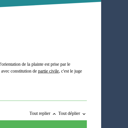
rientation de la plainte est prise par le
te avec constitution de
partie civile
, c'est le juge
Tout replier
Tout déplier
keyboard_arrow_up
keyboard_arrow_down