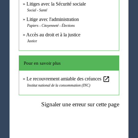
Litiges avec la Sécurité sociale
Social - Santé
Litige avec l'administration
Papiers - Citoyenneté - Élections
Accès au droit et à la justice
Justice
Pour en savoir plus
open_in_new
Le recouvrement amiable des créances
Institut national de la consommation (INC)
Signaler une erreur sur cette page