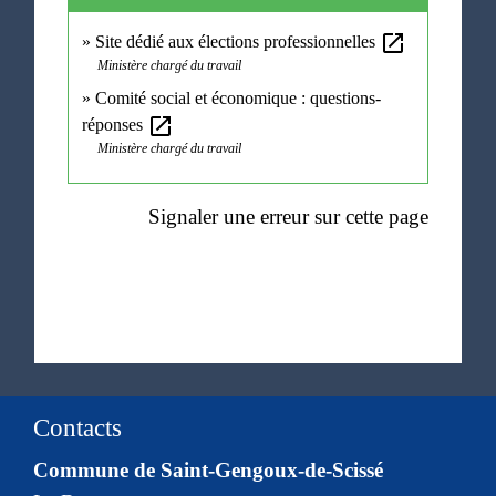
open_in_new
Site dédié aux élections professionnelles
Ministère chargé du travail
Comité social et économique : questions-
open_in_new
réponses
Ministère chargé du travail
Signaler une erreur sur cette page
Contacts
Commune de Saint-Gengoux-de-Scissé