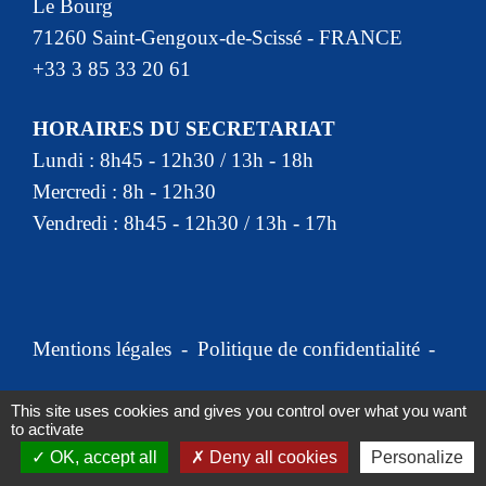
Le Bourg
71260 Saint-Gengoux-de-Scissé - FRANCE
+33 3 85 33 20 61
HORAIRES DU SECRETARIAT
Lundi : 8h45 - 12h30 / 13h - 18h
Mercredi : 8h - 12h30
Vendredi : 8h45 - 12h30 / 13h - 17h
Mentions légales
-
Politique de confidentialité
-
Accessibilité
-
Plan du site
-
This site uses cookies and gives you control over what you want
to activate
Gestion des cookies
OK, accept all
Deny all cookies
Personalize