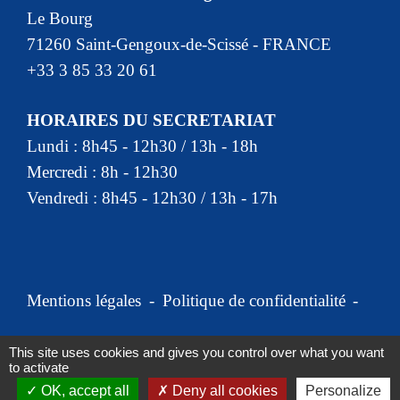
Le Bourg
71260 Saint-Gengoux-de-Scissé - FRANCE
+33 3 85 33 20 61
HORAIRES DU SECRETARIAT
Lundi : 8h45 - 12h30 / 13h - 18h
Mercredi : 8h - 12h30
Vendredi : 8h45 - 12h30 / 13h - 17h
Mentions légales
-
Politique de confidentialité
-
Accessibilité
-
Plan du site
-
This site uses cookies and gives you control over what you want
to activate
Gestion des cookies
OK, accept all
Deny all cookies
Personalize