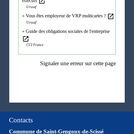
open_in_new
effectifs
Urssaf
open_in_new
Vous êtes employeur de VRP multicartes ?
Urssaf
Guide des obligations sociales de l'entreprise
open_in_new
CCI France
Signaler une erreur sur cette page
Contacts
Commune de Saint-Gengoux-de-Scissé