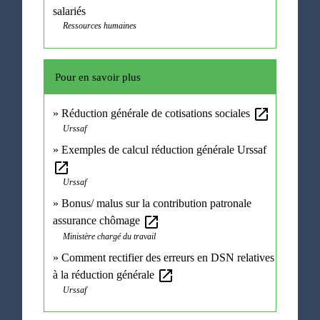
salariés
Ressources humaines
Pour en savoir plus
open_in_new
Réduction générale de cotisations sociales
Urssaf
Exemples de calcul réduction générale Urssaf
open_in_new
Urssaf
Bonus/ malus sur la contribution patronale
open_in_new
assurance chômage
Ministère chargé du travail
Comment rectifier des erreurs en DSN relatives
open_in_new
à la réduction générale
Urssaf