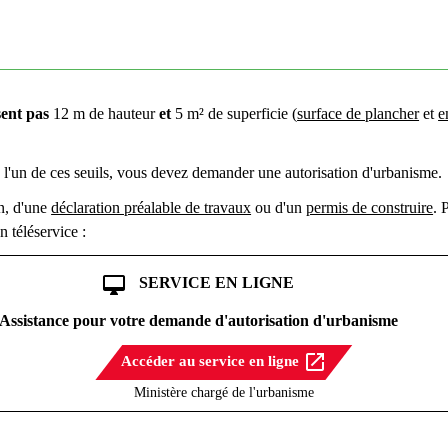
sent pas
12 m de hauteur
et
5 m² de superficie (
surface de plancher
et
e
 l'un de ces seuils, vous devez demander une autorisation d'urbanisme.
on, d'une
déclaration préalable de travaux
ou d'un
permis de construire
. 
 téléservice :
desktop_mac
SERVICE EN LIGNE
Assistance pour votre demande d'autorisation d'urbanisme
open_in_new
Accéder au service en ligne
Ministère chargé de l'urbanisme