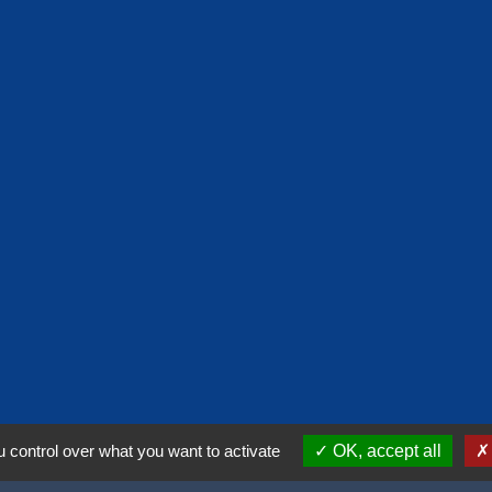
 control over what you want to activate
OK, accept all
lité
-
Accessibilité
-
Plan du site
-
Gestion des cookies