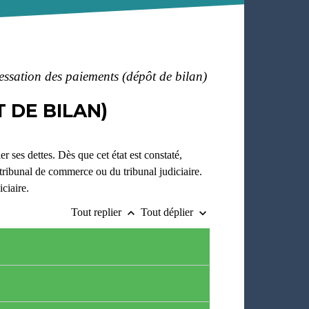
essation des paiements (dépôt de bilan)
 DE BILAN)
er ses dettes. Dès que cet état est constaté,
tribunal de commerce ou du tribunal judiciaire.
ciaire.
Tout replier
Tout déplier
keyboard_arrow_up
keyboard_arrow_down