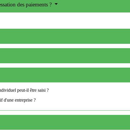
essation des paiements ?
ividuel peut-il être saisi ?
sif d'une entreprise ?